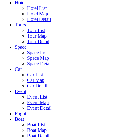
Hotel
Hotel List
Hotel Map
Hotel Detail
Tours
Tour List
Tour Map
Tour Detail
Space
Space List
Space Map
Space Detail
Car
Car List
Car Map
Car Detail
Event
Event List
Event Map
Event Detail
Flight
Boat
Boat List
Boat Map
Boat Detail