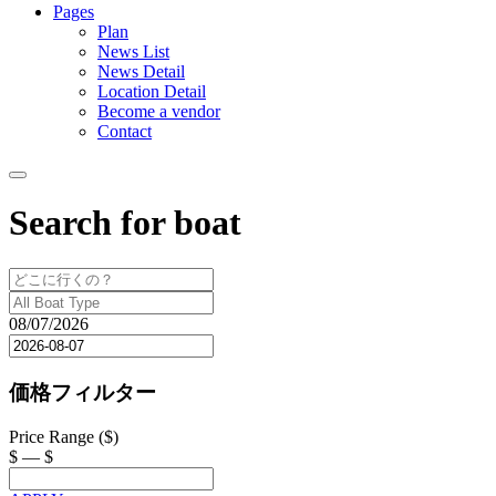
Pages
Plan
News List
News Detail
Location Detail
Become a vendor
Contact
Search for boat
08/07/2026
価格フィルター
Price Range ($)
$
—
$