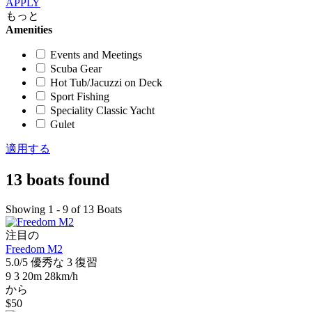
APPLY
もっと
Amenities
Events and Meetings
Scuba Gear
Hot Tub/Jacuzzi on Deck
Sport Fishing
Speciality Classic Yacht
Gulet
適用する
13 boats found
Showing 1 - 9 of 13 Boats
注目の
Freedom M2
5.0/5
優秀な
3 復習
9
3
20m
28km/h
から
$50