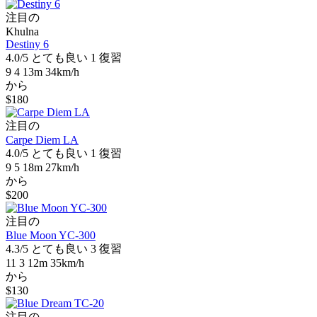
注目の
Khulna
Destiny 6
4.0/5
とても良い
1 復習
9
4
13m
34km/h
から
$180
注目の
Carpe Diem LA
4.0/5
とても良い
1 復習
9
5
18m
27km/h
から
$200
注目の
Blue Moon YC-300
4.3/5
とても良い
3 復習
11
3
12m
35km/h
から
$130
注目の