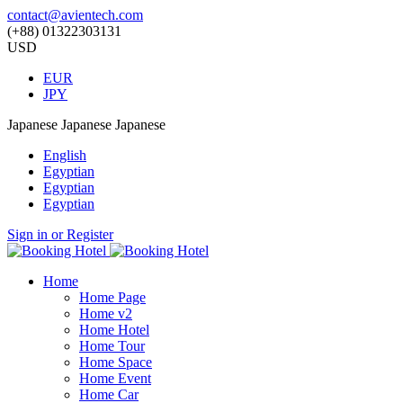
contact@avientech.com
(+88) 01322303131
USD
EUR
JPY
Japanese
Japanese
Japanese
English
Egyptian
Egyptian
Egyptian
Sign in or Register
Home
Home Page
Home v2
Home Hotel
Home Tour
Home Space
Home Event
Home Car